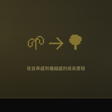
🌱→🌳
從自卑感到優越感的成長歷程