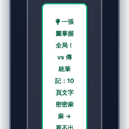
一張
圖掌握
全局！
vs 傳
統筆
記：10
頁文字
密密麻
麻 →
看不出