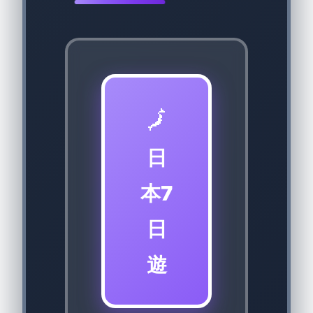
🗾
日
本7
日
遊