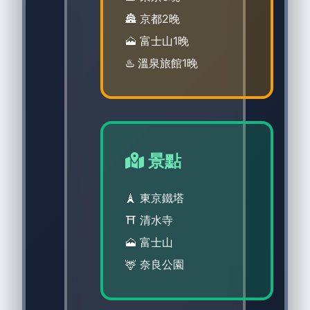
🏯 京都2晚
🗻 富士山1晚
♨️ 溫泉旅館1晚
景點
🗼 東京鐵塔
⛩️ 清水寺
🗻 富士山
🦌 奈良公園