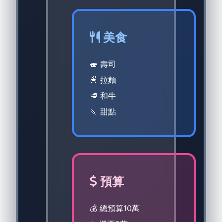
美食
🍣 壽司
🍜 拉麵
🥩 和牛
🍡 甜點
預算
💰 總預算10萬