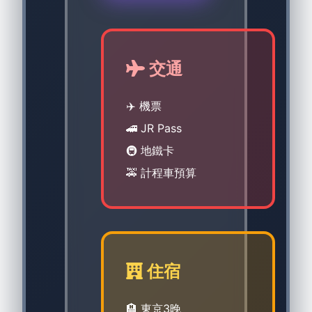
交通
✈️ 機票
🚄 JR Pass
🚇 地鐵卡
🚕 計程車預算
住宿
🏨 東京3晚