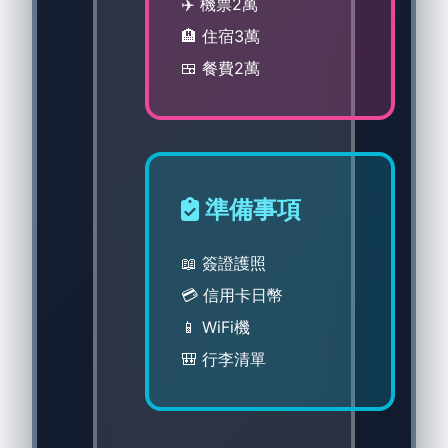
✈️ 機票2萬
🏨 住宿3萬
🍱 餐費2萬
準備事項
📖 簽證護照
💳 信用卡日幣
📱 WiFi機
🎒 行李清單