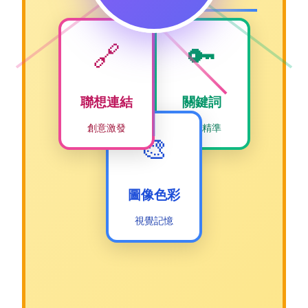
🔗
🔑
聯想連結
關鍵詞
創意激發
簡潔精準
🎨
圖像色彩
視覺記憶