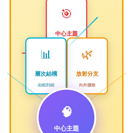
🎯
中心主題
圖像+文字
📊
🌿
層次結構
放射分支
由粗到細
向外擴散
🧠
中心主題