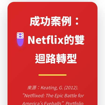
成功案例：
Netflix的雙
迴路轉型
來源：Keating, G. (2012).
"Netflixed: The Epic Battle for
America's Eyeballs". Portfolio