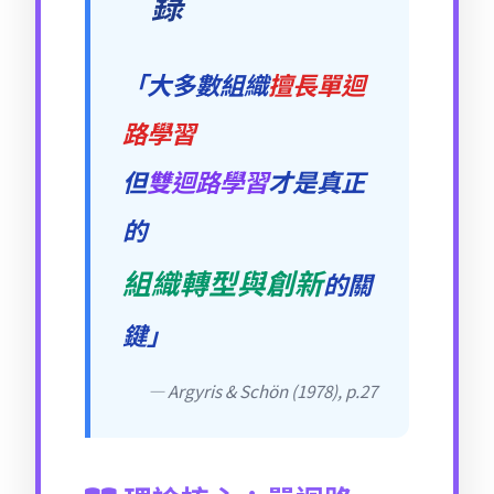
錄
「大多數組織
擅長單迴
路學習
但
雙迴路學習
才是真正
的
組織轉型與創新
的關
鍵」
— Argyris & Schön (1978), p.27