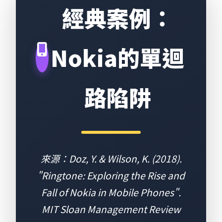
經典案例：
Nokia的單迴
路陷阱
來源：Doz, Y. & Wilson, K. (2018).
"Ringtone: Exploring the Rise and
Fall of Nokia in Mobile Phones".
MIT Sloan Management Review