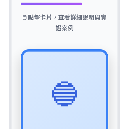
Learning)
：
🖱️ 點擊卡片，查看詳細說明與實
不僅調整行動，更會
質疑並修
正
underlying assumptions、
證案例
目標、政策和價值觀。如同重
新思考：「我們為何需要恆
溫？節能更重要？還是舒適
度？設定值合理嗎？」
🔵
來源：Argyris, C. (1991).
"Teaching Smart People How
to Learn". Harvard Business
Review, 69(3), 99-109.