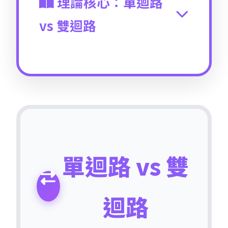
理論核心：單迴路
vs 雙迴路
單迴路學習 (Single-Loop
Learning)
：
當行動結果與預期不符時，僅
調整行動策略，但
不質疑
既定
目標、政策或基本假設。如同
單迴路 vs 雙
恆溫器：溫度低於設定值就加
熱，高於設定值就降溫，但從
不質疑「為何設定22°C？」
迴路
雙迴路學習 (Double-Loop