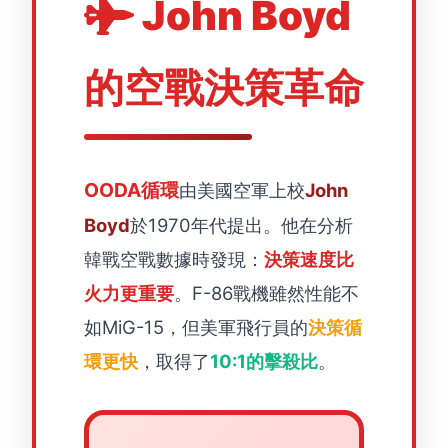
John Boyd
的空戰決策革命
OODA循環
由美國空軍上校
John
Boyd
於1970年代提出。他在分析
韓戰空戰數據時發現：
決策速度比
火力更重要
。F-86戰機雖然性能不
如MiG-15，但美軍飛行員的
決策循
環更快
，取得了
10:1的擊殺比
。